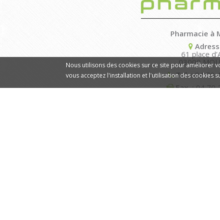
Pharmacie à 
Adress
61 place d’A
03000 MOU
Nous utilisons des cookies sur ce site pour améliorer vot
Tél. :
04 70 
vous acceptez l'installation et l'utilisation des cookies 
Fax. :
04 70 
Nos hora
Du lundi au v
de 8h30 à 12h30 et d
Le same
de 9h00 à 12h30 et 