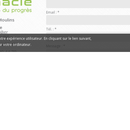
Email :
*
Moulins
e
Tél. :
*
llier
LINS
re expérience utilisateur. En cliquant sur le lien suivant,
44 02 41
sur votre ordinateur.
Message :
*
20 44 70
ires
:
endredi
e 13h30 à 19h30
di
Quel code est dissimulé d
de 14h à 19h
ENVOYER