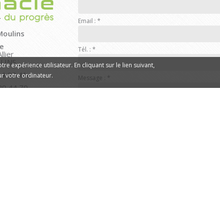
Email :
*
Moulins
e
Tél. :
*
llier
LINS
re expérience utilisateur. En cliquant sur le lien suivant,
44 02 41
sur votre ordinateur.
Message :
*
20 44 70
ires
:
endredi
e 13h30 à 19h30
di
Quel code est dissimulé d
de 14h à 19h
ENVOYER