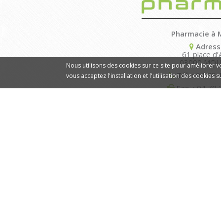
Pharmacie à 
Adress
61 place d’A
03000 MOU
Nous utilisons des cookies sur ce site pour améliorer vot
Tél. :
04 70 
vous acceptez l'installation et l'utilisation des cookies 
Fax. :
04 70 
Nos hora
Du lundi au v
de 8h30 à 12h30 et d
Le same
de 9h00 à 12h30 et 